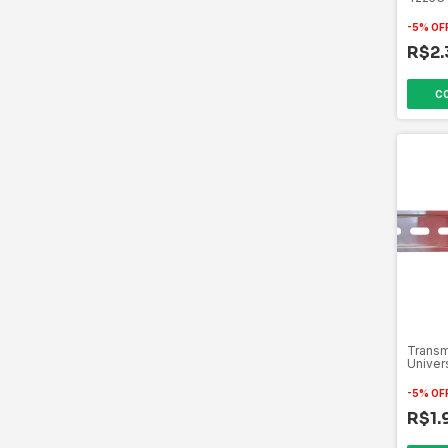
-
5
%
OF
R$2.
Transm
Univer
-
5
%
OF
R$1.