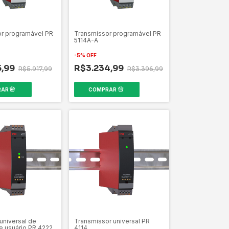
r programável PR
Transmissor programável PR
5114A-A
-
5
%
OFF
5,99
R$3.234,99
R$5.917,99
R$3.396,99
universal de
Transmissor universal PR
e usuário PR 4222
4114