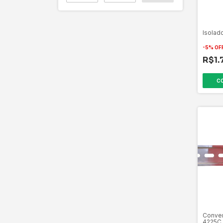
Isolad
-
5
%
OF
R$1.
Convers
4225C