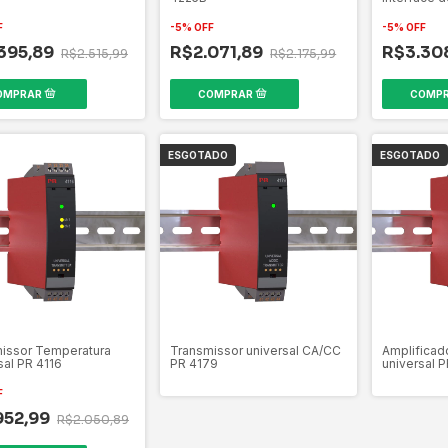
F
-
5
%
OFF
-
5
%
OFF
395,89
R$2.071,89
R$3.30
R$2.515,99
R$2.175,99
ESGOTADO
ESGOTADO
issor Temperatura
Transmissor universal CA/CC
Amplificad
sal PR 4116
PR 4179
universal P
F
952,99
R$2.050,89