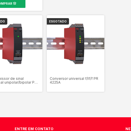
ADO
ESGOTADO
issor de sinal
Conversor universal f/If/f PR
al unipolar/bipolar PR
4225A
ENTRE EM CONTATO
NE