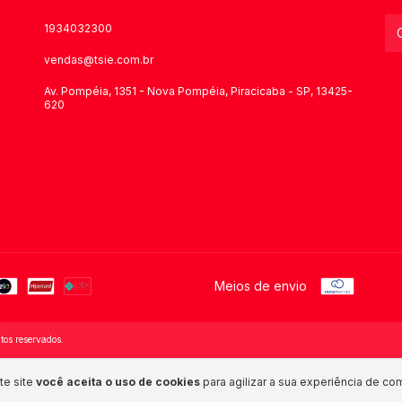
1934032300
vendas@tsie.com.br
Av. Pompéia, 1351 - Nova Pompéia, Piracicaba - SP, 13425-
620
Meios de envio
os reservados.
te site
você aceita o uso de cookies
para agilizar a sua experiência de co