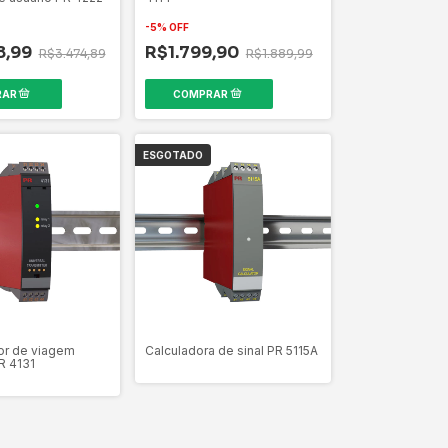
-
5
%
OFF
8,99
R$1.799,90
R$3.474,89
R$1.889,99
ESGOTADO
or de viagem
Calculadora de sinal PR 5115A
R 4131