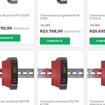
or de pulso PR 5202A1
Transmissor programável PR
Transmisso
5116A
5114A-B
F
-
5
%
OFF
-
5
%
OFF
782,99
R$1.872,99
R$3.768,99
R$5.63
R$3.957,90
or universal f/If/f PR
Conversor universal f/If/f PR
Conversor 
4225B
interface d