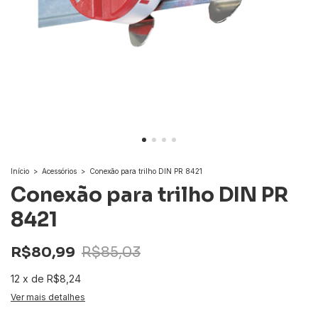
Início
>
Acessórios
>
Conexão para trilho DIN PR 8421
Conexão para trilho DIN PR
8421
R$80,99
R$85,03
12
x
de
R$8,24
Ver mais detalhes