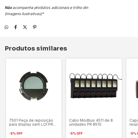
Não
acompanha p
rodutos
adicionais e trilho din
(imagens ilustrativas)*
Produtos similares
7501 Peça de reposição
Cabo Modbus 4511 de 8
Capa
para display sem LOI PR
unidades PR 8510
resp
8556
-
5
%
OFF
-
5
%
OFF
-
5
%