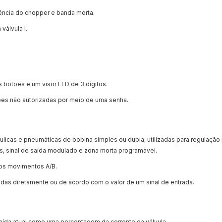
ência do chopper e banda morta.
válvula I.
s botões e um visor LED de 3 dígitos.
ões não autorizadas por meio de uma senha.
ulicas e pneumáticas de bobina simples ou dupla, utilizadas para regulação 
s, sinal de saída modulado e zona morta programável.
dos movimentos A/B.
das diretamente ou de acordo com o valor de um sinal de entrada.
saída atual como uma porcentagem da corrente da válvula.