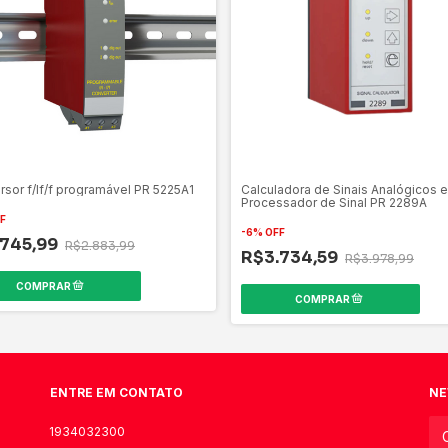
sor f/If/f programável PR 5225A1
Calculadora de Sinais Analógicos e
Processador de Sinal PR 2289A
F
-
6
%
OFF
.745,99
R$2.883,99
R$3.734,59
R$3.978,99
ENTRE EM CONTATO
NE
1934032300