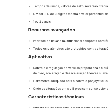
Tempos de rampa, valores de salto, reversão, frequ
O visor LED de 3 dígitos mostra o valor percentual da 
1 ou 2 canais
Recursos avançados
Interface de usuário multifuncional composta por trê
Todos os parâmetros são protegidos contra alteraç
Aplicativo
Controle e regulação de válvulas proporcionais hidrá
de óleo, aceleração e desaceleração lineares suave
É altamente adequado para o controle por joystick 
Onde as alterações em A e B precisam ser seleciona
Características técnicas
Durante o funcionamento, o visor mostra o sinal de 