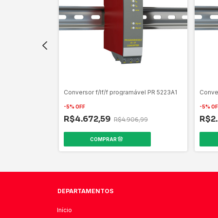
nto PR 2204D
Conversor f/If/f programável PR 5223A1
Conver
-
5
%
OFF
-
5
%
OF
R$4.672,59
R$2
0
R$4.906,99
DEPARTAMENTOS
Início