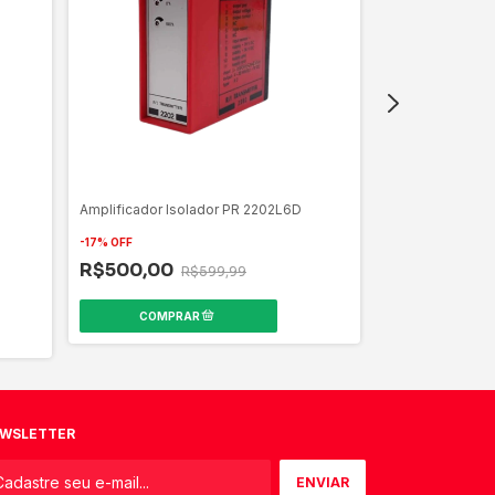
Amplificador Isolador PR 2202L6D
Unidade de cont
-
17
%
OFF
-
5
%
OFF
R$500,00
R$599,99
R$1.637,99
WSLETTER