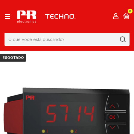
0
ESGOTADO