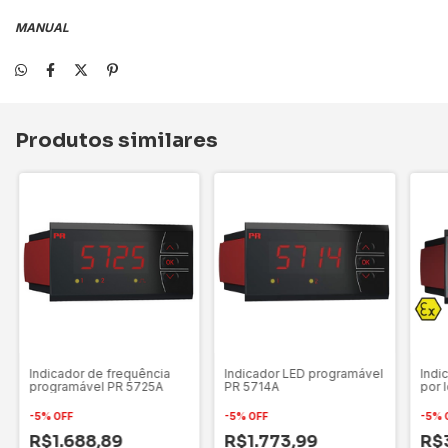
MANUAL
Produtos similares
Indicador de frequência
Indicador LED programável
Indi
programável PR 5725A
PR 5714A
por 
-
5
%
OFF
-
5
%
OFF
-
5
%
R$1.688,89
R$1.773,99
R$3