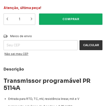
Atenção, última peça!
ALTERAR CEP
Entregas para o CEP:
Meios de envio
CALCULAR
Não sei meu CEP
Descrição
Transmissor programável PR
5114A
Entrada para RTD, TC, mV, resistência linear, mA e V