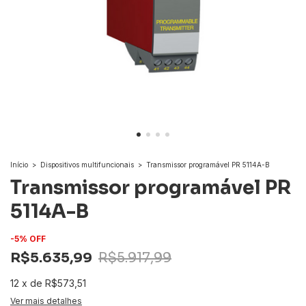
Início
>
Dispositivos multifuncionais
>
Transmissor programável PR 5114A-B
Transmissor programável PR
5114A-B
-
5
%
OFF
R$5.635,99
R$5.917,99
12
x
de
R$573,51
Ver mais detalhes