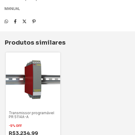
MANUAL
Produtos similares
Transmissor programável
PR 5114A-A
-
5
%
OFF
R$3.234,99